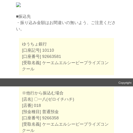
■振込先
・振り込み金額はお間違いの無いよう、ご注意くださ
い。
ゆうちょ銀行
[口座記号] 10110
[口座番号] 92663581
[受取名義] ケーエムエルシービープライズコン
クール
Copyright
(C) K音楽コ
※他行から振込む場合
ンクール
[店名] 〇一八(ゼロイチハチ)
All Rights
[店番] 018
Reserved.
[預金種目] 普通預金
[口座番号] 9266358
[受取名義] ケーエムエルシービープライズコン
クール