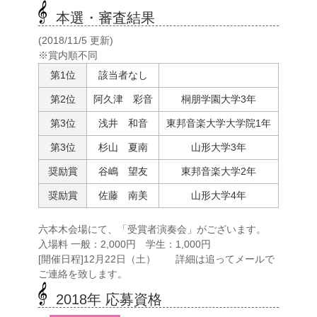
本選・審査結果
(2018/11/5 更新)
※賞内順不同
第1位
該当者なし
第2位
阿久津 彩音
桐朋学園大学3年
第3位
浅井 和音
東邦音楽大学大学院1年
第3位
杉山 夏南
山形大学3年
奨励賞
谷嶋 望友
東邦音楽大学2年
奨励賞
佐藤 南美
山形大学4年
六本木会場にて、「受賞者演奏会」がございます。
入場料 一般：2,000円 学生：1,000円
[開催日程]12月22日（土） 詳細は追ってメールで
ご連絡を致します。
2018年 応募資格