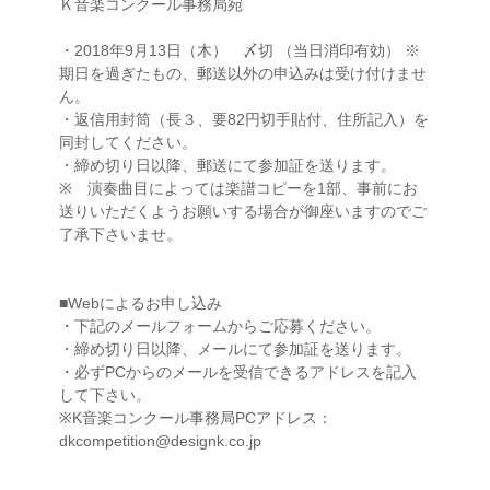
Ｋ音楽コンクール事務局宛
・2018年9月13日（木） 〆切 （当日消印有効） ※
期日を過ぎたもの、郵送以外の申込みは受け付けませ
ん。
・返信用封筒（長３、要82円切手貼付、住所記入）を
同封してください。
・締め切り日以降、郵送にて参加証を送ります。
※ 演奏曲目によっては楽譜コピーを1部、事前にお
送りいただくようお願いする場合が御座いますのでご
了承下さいませ。
■Webによるお申し込み
・下記のメールフォームからご応募ください。
・締め切り日以降、メールにて参加証を送ります。
・必ずPCからのメールを受信できるアドレスを記入
して下さい。
※K音楽コンクール事務局PCアドレス：
dkcompetition@designk.co.jp