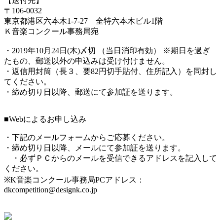
【送付先】
〒106-0032
東京都港区六本木1-7-27 全特六本木ビル1階
Ｋ音楽コンクール事務局宛
・2019年10月24日(木)〆切 （当日消印有効） ※期日を過ぎ
たもの、郵送以外の申込みは受け付けません。
・返信用封筒（長３、要82円切手貼付、住所記入）を同封し
てください。
・締め切り日以降、郵送にて参加証を送ります。
■Webによるお申し込み
・下記のメールフォームからご応募ください。
・締め切り日以降、メールにて参加証を送ります。
・必ずＰＣからのメールを受信できるアドレスを記入して
ください。
※K音楽コンクール事務局PCアドレス：
dkcompetition@designk.co.jp