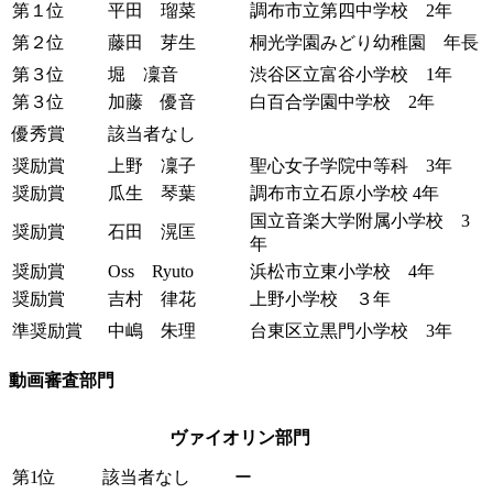
第１位
平田 瑠菜
調布市立第四中学校 2年
第２位
藤田 芽生
桐光学園みどり幼稚園 年長
第３位
堀 凜音
渋谷区立富谷小学校 1年
第３位
加藤 優音
白百合学園中学校 2年
優秀賞
該当者なし
奨励賞
上野 凜子
聖心女子学院中等科 3年
奨励賞
瓜生 琴葉
調布市立石原小学校 4年
国立音楽大学附属小学校 3
奨励賞
石田 滉匡
年
奨励賞
Oss Ryuto
浜松市立東小学校 4年
奨励賞
吉村 律花
上野小学校 ３年
準奨励賞
中嶋 朱理
台東区立黒門小学校 3年
動画審査部門
ヴァイオリン部門
第1位
該当者なし
ー