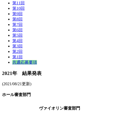
第11回
第10回
第9回
第8回
第7回
第6回
第5回
第4回
第3回
第2回
第1回
共通応募要項
2021年 結果発表
(2021/08/21更新)
ホール審査部門
ヴァイオリン審査部門