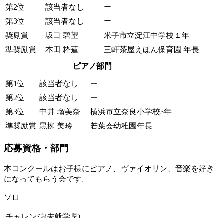
第2位
該当者なし
ー
第3位
該当者なし
ー
奨励賞
坂口 碧望
米子市立淀江中学校１年
準奨励賞
本田 粋蓮
三軒茶屋えほん保育園 年長
ピアノ部門
第1位
該当者なし
ー
第2位
該当者なし
ー
第3位
中井 瑠美奈
横浜市立奈良小学校3年
準奨励賞
黒栁 美玲
若葉会幼稚園年長
応募資格・部門
本コンクールはお子様にピアノ、ヴァイオリン、音楽を好き
になってもらう会です。
ソロ
チャレンジ(未就学児)