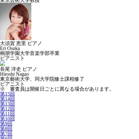
東京芸術大学教授
大須賀 恵里
ピアノ
Eri Osuka
桐朋学園大学音楽学部卒業
ピアニスト
長尾 洋史
ピアノ
Hiroshi Nagao
東京藝術大学、同大学院修士課程修了
ピアニスト
※ 審査員は開催日ごとに異なる場合があります。
第15回
第14回
第13回
第12回
第11回
第10回
第9回
第8回
第7回
第6回