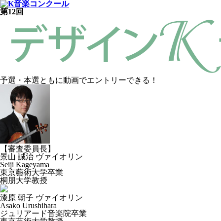
第12回
予選・本選ともに動画でエントリーできる！
【審査委員長】
景山 誠治
ヴァイオリン
Seiji Kageyama
東京藝術大学卒業
桐朋大学教授
漆原 朝子
ヴァイオリン
Asako Urushihara
ジュリアード音楽院卒業