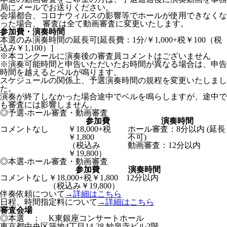
局にメールでお送りください。
会場都合、コロナウィルスの影響等でホールが使用できなくな
った場合、
審査は全て動画審査に変更いたします。
参加費・演奏時間
本選のみ演奏時間の延長可[延長費：1分/￥1,000+税￥100（税
込み￥1,100）]
※本コンクールに演奏後の審査員コメントはございません
※演奏可能時間と申告いただいたお時間が異なる場合は、申告
時間を越えるとベルが鳴ります。
スケジュールの関係上、予選演奏時間の規程を変更いたしまし
た。
演奏が終了しなかった場合途中でベルを鳴らしますが、途中で
も審査には影響しません。
◎予選-ホール審査・動画審査
参加費
演奏時間
コメントなし
￥18,000+税
ホール審査：8分以内 (延長
￥1,800
不可)
（税込み
動画審査：12分以内
￥19,800）
◎本選-ホール審査・動画審査
参加費
演奏時間
コメントなし
￥18,000+税￥1,800
12分以内
（税込み￥19,800）
伴奏依頼について
→詳細はこちら
日程、時間指定料について
→詳細はこちら
審査会場
◎本選 ： K東銀座コンサートホール
東京都中央区築地4丁目14-28 妙泉寺ビル2階