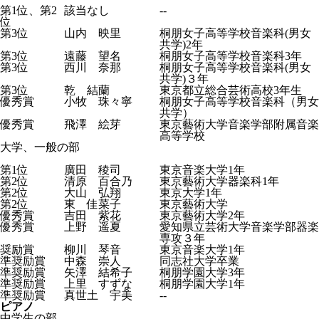
第1位、第2
該当なし
--
位
第3位
山内 映里
桐朋女子高等学校音楽科(男女
共学)2年
第3位
遠藤 望名
桐朋女子高等学校音楽科3年
第3位
西川 奈那
桐朋女子高等学校音楽科(男女
共学)３年
第3位
乾 結蘭
東京都立総合芸術高校3年生
優秀賞
小牧 珠々寧
桐朋女子高等学校音楽科（男女
共学）
優秀賞
飛澤 絵芽
東京藝術大学音楽学部附属音楽
高等学校
大学、一般の部
第1位
廣田 稜司
東京音楽大学1年
第2位
清原 百合乃
東京藝術大学器楽科1年
第2位
大山 弘翔
東京大学1年
第2位
東 佳菜子
東京藝術大学
優秀賞
吉田 紫花
東京藝術大学2年
優秀賞
上野 遥夏
愛知県立芸術大学音楽学部器楽
専攻３年
奨励賞
柳川 琴音
東京音楽大学1年
準奨励賞
中森 崇人
同志社大学卒業
準奨励賞
矢澤 結希子
桐朋学園大学3年
準奨励賞
上里 すずな
桐朋学園大学1年
準奨励賞
真世土 宇美
--
ピアノ
中学生の部