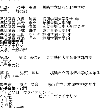
第2位
今井 奏絵
川崎市立はるひ野中学校
大学、一般の部
準奨励賞
久保 綺美
桐朋学園大学修士1年
準奨励賞
髙野 寧央
昭和音楽大学3年
準奨励賞
米満 侑来
国立音楽大学大学院２年
準奨励賞
小林 真佳
東京音楽大学1年
準奨励賞
上田 ありさ
桐朋学園大学4年
準奨励賞
榎浪 理英
桐朋学園大学1年
動画審査部門
ヴァイオリン
大学、一般の部
第2位
藤瀬 愛果莉
東京藝術大学音楽学部在学
ピアノ
小学生の部
第1位
滋賀 練斗
横浜市立西本郷小学校４年生
中学生の部
優秀賞
滋賀 梨音
横浜市立西本郷中学校1年生
応募資格・部門
ピアノソロ、ヴァイオリンソロ
A.小学
ピアノ、ヴァイオリン
Ｂ.中学
Ｃ.高校
Ｄ.大学・一般