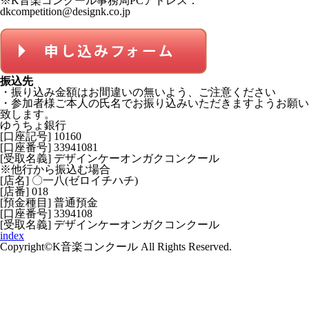
※K音楽コンクール事務局PCアドレス：
dkcompetition@designk.co.jp
振込先
・振り込み金額はお間違いの無いよう、ご注意ください
・
参加者様ご本人の氏名でお振り込みいただきますようお願い
致します。
ゆうちょ銀行
[口座記号] 10160
[口座番号] 33941081
[受取名義] デザインケーオンガクコンクール
※他行から振込む場合
[店名] 〇一八(ゼロイチハチ)
[店番] 018
[預金種目] 普通預金
[口座番号] 3394108
[受取名義] デザインケーオンガクコンクール
index
Copyright©K音楽コンクール All Rights Reserved.