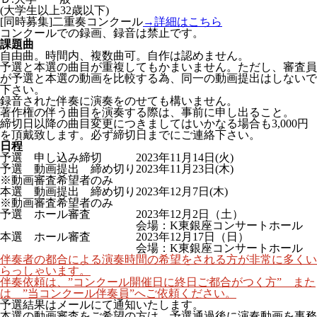
(大学生以上32歳以下)
[同時募集]
二重奏コンクール
→詳細はこちら
コンクールでの録画、録音は禁止です。
課題曲
自由曲。時間内、複数曲可。自作は認めません。
予選と本選の曲目が重複してもかまいません。ただし、
審査員
が予選と本選の動画を比較する為、同一の動画提出はしないで
下さい。
録音された伴奏に演奏をのせても構いません。
著作権の伴う曲目を演奏する際は、事前に申し出ること。
締切日以降の曲目変更につきましてはいかなる場合も3,000円
を頂戴致します。必ず締切日までにご連絡下さい。
日程
予選 申し込み締切
2023年11月14日(火)
予選 動画提出 締め切り
2023年11月23日(木)
※動画審査希望者のみ
本選 動画提出 締め切り
2023年12月7日(木)
※動画審査希望者のみ
予選 ホール審査
2023年12月2日（土）
会場：K東銀座コンサートホール
本選 ホール審査
2023年12月17日（日）
会場：K東銀座コンサートホール
伴奏者の都合による演奏時間の希望をされる方が非常に多くい
らっしゃいます。
伴奏依頼は、”コンクール開催日に終日ご都合がつく方” また
は ”当コンクール伴奏員”へご依頼ください。
予選結果はメールにて通知いたします。
本選の動画審査をご希望の方は、予選通過後に演奏動画を事務