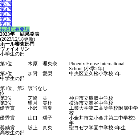
第5回
第4回
第3回
第2回
第1回
共通応募要項
2023年 結果発表
(2023/12/18更新)
ホール審査部門
ヴァイオリン
小学生の部
第1位
木原 理央奈
Phoenix House International
School (小学2年)
第2位
加附 愛梨
中央区立久松小学校5年
中学生の部
第1位、第2
該当なし
--
位
第3位
芝崎 栞
神戸市立鷹取中学校
第3位
望月 美杜
横浜市立瀬谷中学校
優秀賞
小沢 萌夏
工業大学第二高等学校附属中学
校
優秀賞
山口 瑶子
小金井市立小金井第二中学校3
年
奨励賞
坂上 真央
聖ヨゼフ学園中学校3年生
高校生の部