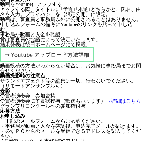
動画をYoutubeにアップする
アップする際、
タイトルに｢予選｣｢本選｣どちらかと、氏名、曲
名を入力。プライバシーを【限定公開】に設定。
動画は、審査員と事務局以外に公開されることはありません。
申し込みフォームの備考にYoutubeのリンクを貼って申し込
む。
事務局が動画と入金を確認。
賞は審査員の協議によって決定いたします。
結果発表は後日ホームページにて掲載。
動画投稿の方法がわからない場合は、お気軽に事務局までお問
合せください。
動画撮影時の注意点
サウンドエフェクト等の編集は一切、行わないでください。
（リモートアンサンブル可）
表彰
受賞者演奏会 参加資格
受賞者演奏会にて賞状授与（郵送も承ります）
→詳細はこちら
グランプリコンクールへの参加権付与
応募方法
お申し込み
・下記のメールフォームからご応募ください。
・事務局が動画と入金を確認後、申込完了メールが届きます。
・必ずＰＣからのメールを受信できるアドレスを記入してくだ
さい。