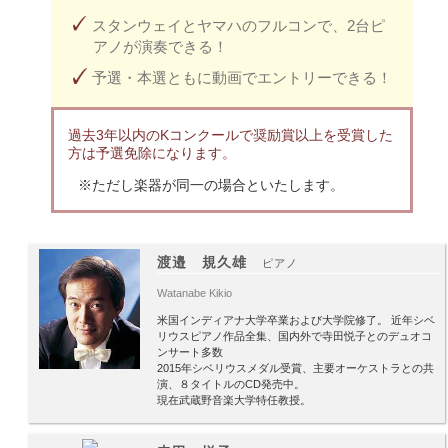
スタンウェイとヤマハのフルコンで、2台ピ
アノが演奏できる！
予選・本選ともに動画でエントリーできる！
過去3年以内のKコンクールで奨励賞以上を受賞した
方は予選免除になります。
※ただし楽器が同一の場合といたします。
渡邉 規久雄
ピアノ
Watanabe Kikio
米国インディアナ大学卒業および大学院修了。 近年シベ
リウスピアノ作品全集、国内外で寺田悦子とのデュオコ
ンサート多数
2015年シベリウスメダル受賞、主要オーケストラとの共
演、８タイトルのCD発売中。
現在武蔵野音楽大学特任教授。