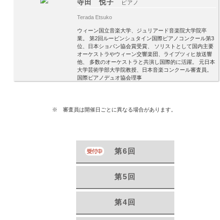
寺田 悦子
ピアノ
Terada Etsuko
ウィーン国立音楽大学、ジュリアード音楽院大学院卒
業。 第2回ルービンシュタイン国際ピアノコンクール第3
位、日本ショパン協会賞受賞、 ソリストとして国内主要
オーケストラやウィーン交響楽団、ライプツィヒ放送響
他、 多数のオーケストラと共演し国際的に活躍。 元日本
大学芸術学部大学院教授、日本音楽コンクール審査員。
国際ピアノデュオ協会理事
※ 審査員は開催日ごとに異なる場合があります。
第6回
第5回
第4回