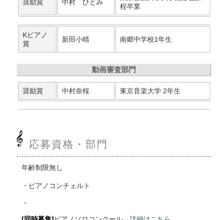
奨励賞
中村 ひとみ
程卒業
Kピアノ
新田小晴
南郷中学校1年生
賞
動画審査部門
奨励賞
中村奈桜
東京音楽大学 2年生
応募資格・部門
年齢制限無し
ピアノコンチェルト
[同時募集]
ピアノソロコンクール
→詳細はこちら