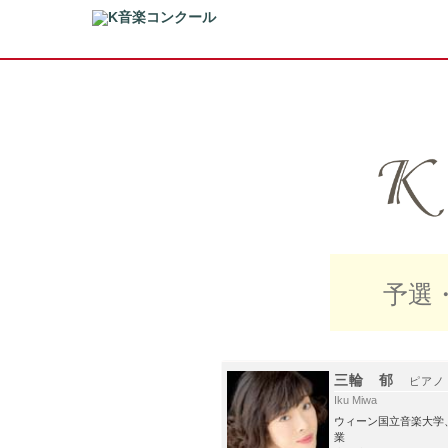
予選
三輪 郁
ピアノ
Iku Miwa
ウィーン国立音楽大学
業