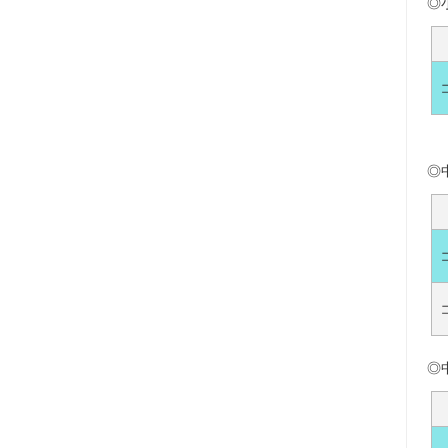
◎
◎
◎