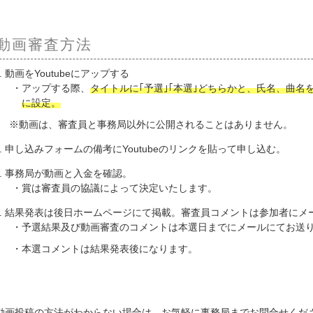
動画審査方法
動画をYoutubeにアップする
アップする際、
タイトルに｢予選｣｢本選｣どちらかと、氏名、曲
に設定。
動画は、審査員と事務局以外に公開されることはありません。
申し込みフォームの備考にYoutubeのリンクを貼って申し込む。
事務局が動画と入金を確認。
賞は審査員の協議によって決定いたします。
結果発表は後日ホームページにて掲載。審査員コメントは参加者にメ
予選結果及び動画審査のコメントは本選日までにメールにてお送
本選コメントは結果発表後になります。
動画投稿の方法がわからない場合は、お気軽に事務局までお問合せくだ