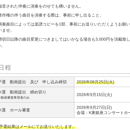
録音された伴奏に演奏をのせても構いません。
著作権の伴う曲目を演奏する際は、事前に申し出ること。
演奏曲目によっては楽譜コピーを1部、事前にお送りいただくようお願
いませ。
締切日以降の曲目変更につきましてはいかなる場合も3,000円を頂戴致
い。
日程
予選 動画提出 及び 申し込み締切
2026年08月25日(火)
本選 動画提出 締め切り
2026年9月15日(火)
※動画審査希望者のみ
2026年9月27日(日)
本選 ホール審査
会場：K東銀座コンサートホ
予選結果はメールにてお送りいたします。