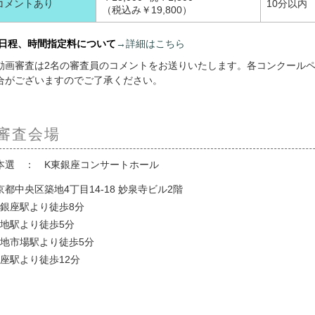
コメントあり
10分以内
（税込み￥19,800）
日程、時間指定料について
→詳細はこちら
動画審査は2名の審査員のコメントをお送りいたします。各コンクール
合がございますのでご了承ください。
審査会場
本選 ： K東銀座コンサートホール
京都中央区築地4丁目14-18 妙泉寺ビル2階
東銀座駅より徒歩8分
築地駅より徒歩5分
築地市場駅より徒歩5分
銀座駅より徒歩12分