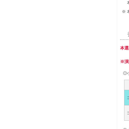
本選
※演
◎